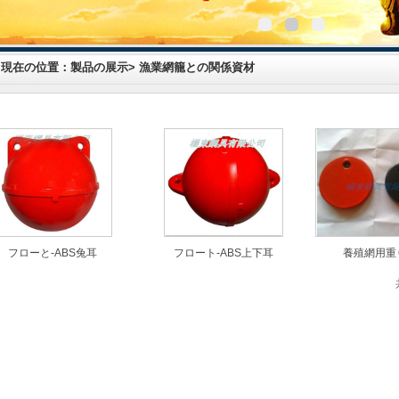
現在の位置：製品の展示> 漁業網籠との関係資材
フローと-ABS兔耳
フロート-ABS上下耳
養殖網用重